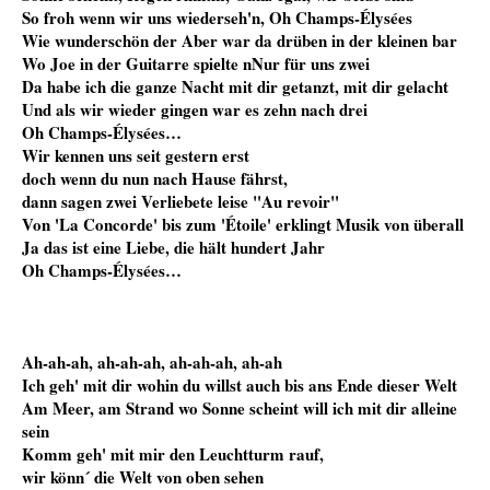
So froh wenn wir uns wiederseh'n, Oh Champs-Élysées
Wie wunderschön der Aber war da drüben in der kleinеn bar
Wo Joe in der Guitarre spiеlte nNur für uns zwei
Da habe ich die ganze Nacht mit dir getanzt, mit dir gelacht
Und als wir wieder gingen war es zehn nach drei
Oh Champs-Élysées…
Wir kennen uns seit gestern erst
doch wenn du nun nach Hause fährst,
dann sagen zwei Verliebete leise "Au revoir"
Von 'La Concorde' bis zum 'Étoile' erklingt Musik von überall
Ja das ist eine Liebe, die hält hundert Jahr
Oh Champs-Élysées…
Ah-ah-ah, ah-ah-ah, ah-ah-ah, ah-ah
Ich geh' mit dir wohin du willst auch bis ans Ende dieser Welt
Am Meer, am Strand wo Sonne scheint will ich mit dir alleine
sein
Komm geh' mit mir den Leuchtturm rauf,
wir könn´ die Welt von oben sehen