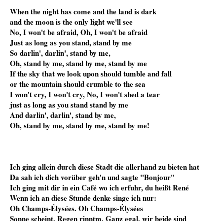
When the night has come and the land is dark
and the moon is the only light we'll see
No, I won't be afraid, Oh, I won't be afraid
Just as long as you stand, stand by me
So darlin', darlin', stand by me,
Oh, stand by me, stand by me, stand by me
If the sky that we look upon should tumble and fall
or the mountain should crumble to the sea
I won't cry, I won't cry, No, I won't shed a tear
just as long as you stand stand by me
And darlin', darlin', stand by me,
Oh, stand by me, stand by me, stand by me!
Ich ging allein durch diese Stadt die allerhand zu bieten hat
Da sah ich dich vorüber geh'n und sagte "Bonjour"
Ich ging mit dir in ein Café wo ich erfuhr, du heißt René
Wenn ich an diese Stunde denke singe ich nur:
Oh Champs-Élysées. Oh Champs-Élysées
Sonne scheint, Regen rinntm, Ganz egal, wir beide sind