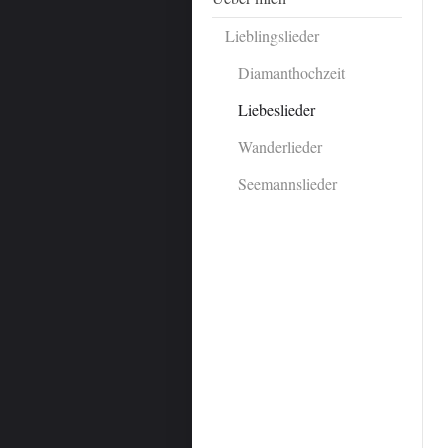
Lieblingslieder
Diamanthochzeit
Liebeslieder
Wanderlieder
Seemannslieder